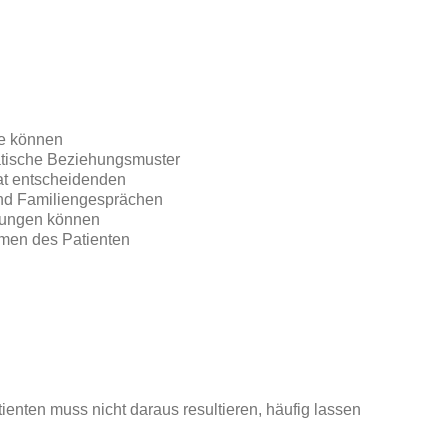
ie können
matische Beziehungsmuster
at entscheidenden
und Familiengesprächen
rungen können
omen des Patienten
ienten muss nicht daraus resultieren, häufig lassen