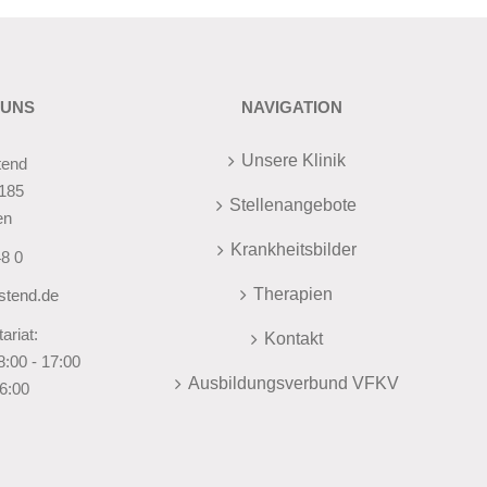
 UNS
NAVIGATION
Unsere Klinik
tend
185
Stellenangebote
en
Krankheitsbilder
8 0
Therapien
stend.de
riat:
Kontakt
:00 - 17:00
Ausbildungsverbund VFKV
16:00