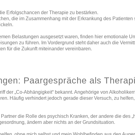
n die Erfolgschancen der Therapie zu bestärken.
chen, die im Zusammenhang mit der Erkrankung des Patienten 
ickeln.
remen Belastungen ausgesetzt waren, finden hier emotionale Unt
sungen zu führen. Im Vordergrund steht daher auch die Vermit
en für die Zukunft miteinander vereinbaren.
tungen: Paargespräche als Thera
griff der „Co-Abhängigkeit“ bekannt. Angehörige von Alkoholiker
. Häufig verhindert jedoch gerade dieser Versuch, zu helfen, d
 Partner die Rolle des psychisch Kranken, der andere die des „hi
esordnung, ändern aber nichts an der Grundsituation.
 helfen, ohne mich selbst und mein Wohlbefinden aus den Augen